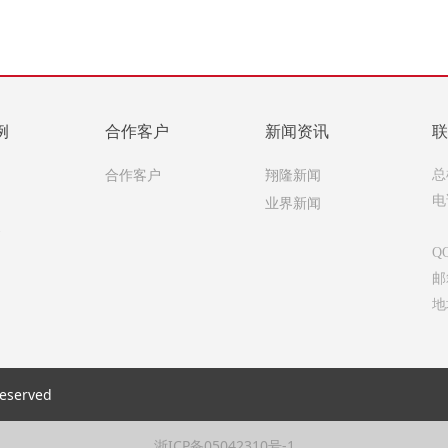
例
合作客户
新闻资讯
联
例
合作客户
翔隆新闻
总
例
业界新闻
电
8
务
Q
邮箱
地
(
served
浙ICP备05042310号-1