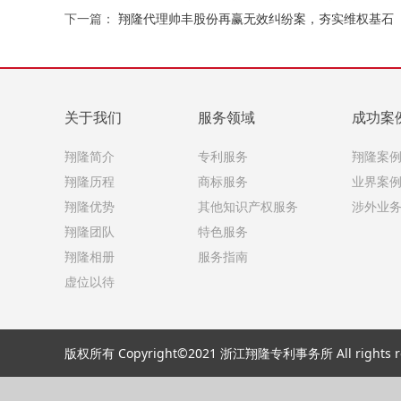
下一篇：
翔隆代理帅丰股份再赢无效纠纷案，夯实维权基石
关于我们
服务领域
成功案
翔隆简介
专利服务
翔隆案
翔隆历程
商标服务
业界案
翔隆优势
其他知识产权服务
涉外业
翔隆团队
特色服务
翔隆相册
服务指南
虚位以待
版权所有 Copyright©2021 浙江翔隆专利事务所 All rights re