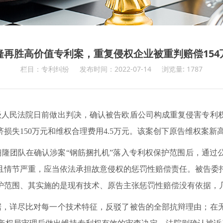
隆再胜高价值专利案，重复侵权企业被重判赔偿154
栏目：专利纠纷
发布时间：2022-07-14
浏览量: 1787
人民法院日前做出判决，确认被告欧盾公司构成重复侵害专利权
损失150万元和维权合理费用4.5万元。该案创下原告维权案
团队在确认涉案“钢筋捆扎机”落入专利权保护范围后，通过
且情节严重，应当依法承担故意侵权的惩罚性赔偿责任。被告委
护范围、其实施的是现有技术、原告主张惩罚性赔偿没有依据，
，详尽比对每一个技术特征，反驳了被告的全部抗辩理由；在无