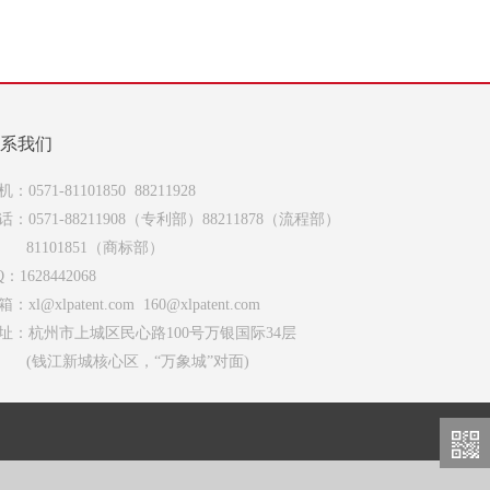
系我们
机：0571-81101850 88211928
话：0571-88211908（专利部）88211878（流程部）
1101851（商标部）
Q：1628442068
：xl@xlpatent.com 160@xlpatent.com
址：杭州市上城区民心路100号万银国际34层
钱江新城核心区，“万象城”对面)