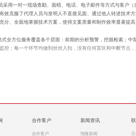
员采用一对一现场查勘、面晤、电话、电子邮件等方式与客户（
有效克服了代理人员与发明人不直接见面、通过他人转述技术方
充分、全面地掌握技术方案，使得文案质量和制作效率显著提高
站式全方位服务覆盖各个层面：前期的分析预警，挖掘检索；中
监控；每一个环节均做到丝丝入扣，没有任何盲区和中断节点，
翔隆®团队拥有40余名执业和专业人员，在“专利代理行业高层
英团队的优势。翔隆®稳定的人员结构，与本行业较长的服务时
造成的案件搁置、前后脱节问题，实现一对一的全程跟踪服务；
临我所的客户，并适时回访，营造亲切、和谐的交流氛围。
运用国家知识产权局推出的EAC系统递交、收发和管理电子申请
例
合作客户
新闻资讯
联
控、费用通知、代为缴费、转达中间及后续文件、咨询维权等各
例
合作客户
翔隆新闻
总
和流程管理多环节监控，细致严谨。