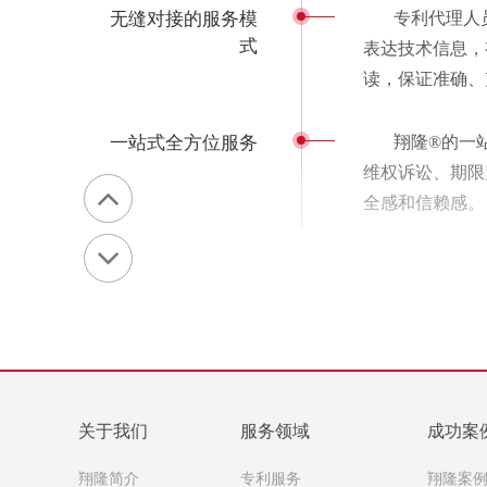
无缝对接的服务模
专利代理人
式
表达技术信息，
读，保证准确、
一站式全方位服务
翔隆®的一
维权诉讼、期限
全感和信赖感。
稳定可靠的精英团
朝气蓬勃的
队
合效应，凸显精
了人员频繁流动
情接待每一位莅
严谨的管理流程
翔隆®充分
关于我们
服务领域
成功案
供周到的期限监
翔隆简介
专利服务
翔隆案
送达客户，文档