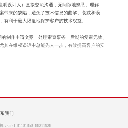
发明设计人）直接交流沟通，无间隙地熟悉、理解、
案带来的缺陷，避免了技术信息的曲解、衰减和误
，有利于最大限度地保护客户的技术权益。
期的制作申请文案，处理审查事务；后期的复审无效、
尤其在维权讼诉中总能先人一步，有效提高客户的安
次人才”带领下团结协作、优势互补，发挥齐心协力的综
间跨度和客户研发新品周期的连续性完美适配，避免
翔隆®团队具有良好的职业道德，恪守商业秘密，热
，并结合自有的专利文档管理软件，确保准确完整。提
系我们
项服务，重要通知、函件均以电子和/或纸件方式及时
机：0571-81101850 88211928