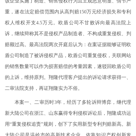
该企业实施了制造、销售侵权行为且主观恶意明显、情节严
重，遂在法定赔偿范围内从高判赔1
50
万元经济损失和专利
权人维权开支4
.5
万元。欧盾公司不甘败诉向最高法院上
诉，继续辩称其不是侵权产品制造者、不构成重复侵权、判
赔额过高。最高法院两次开庭后认为：在案证据能够证明欧
盾公司制造了被诉侵权产品，欧盾公司重复侵权，关联网站
的销售数量可以作为损害赔偿的考量因素，遂驳回欧盾公司
的上诉，维持原判。翔隆代理客户提出的诉讼请求获得一、
二审法院支持，再证翔隆实力不俗。
本案一、二审历时3
年，经历了多轮诉辩博弈，继代理
新大陆公司在浙江、山东赢得专利侵权诉讼后，翔隆成功运
用“重复侵权追责”规则，创下了实用新型专利判赔新高。新
大陆公司是温岭市的高新技术企业，依靠知识产权创新发