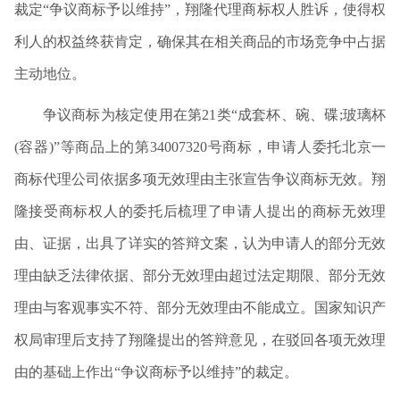
裁定
“争议商标予以维持”，翔隆代理商标权人胜诉，使得权
利人的权益终获肯定，确保其在相关商品的市场竞争中占据
主动地位。
争议商标为核定使用在第
21类“成套杯、碗、碟;玻璃杯
(容器)”等商品上
的第
34007320号商标
，申请人委托北京一
商标代理公司依据多项无效理由主张宣告争议商标无效。翔
隆接受商标权人的委托后梳理了申请人提出的商标无效理
由、证据，出具了详实的答辩文案，认为申请人的部分无效
理由缺乏法律依据、部分无效理由超过法定期限、部分无效
理由与客观事实不符、部分无效理由不能成立。国家知识产
权局审理后支持了翔隆提出的答辩意见，在驳回各项无效理
由的基础上作出
“争议商标予以维持”的裁定。