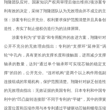
翔隆团队应对。国家知识产权局审理后做出维持
2
项涉案专
利有效的决定，采纳了翔隆团队认为无效理由并不成立的主
张：涉案专利公开充分、权利要求保护范围清楚并且具备创
造性，夯实了制止侵权仿造行为的法律屏障。
涉案专利为“扩管器”和专用配件的改进方案，翔隆针对
公开不充分的无效理由指出：专利的“支撑环”延伸至“涡
轮”中孔内，具有更长的支撑长度和接触面，进而减少支撑
轴承的数量，达到
“
通过单个轴承即可实现芯轴的稳定支
撑
”
的目的，公开充分。“连杆机构”是两个以上构件用低副
连接组成的常规机构，保护范围清楚。翔隆针对缺乏创造性
的无效理由指出：无效证据的美国专利、日本专利和中国专
利中的“凹凸旋转连接部
”
不同于专利的
“
平键”，其中的弹簧
设置位置和压缩作用与本专利通过平键驱动芯轴和螺母压缩