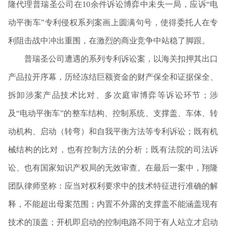
隆代理普瑞圣公司在
10
余件诉讼博弈中未失一局，应诉“电
动平衡车”专利侵权系列案画上圆满句号，使得委托人在专
利阻击战中冲出重围，在激烈的商业竞争中站稳了脚跟。
普瑞圣公司遭遇的系列专利诉讼案，以海关扣押其出口
产品拉开序幕，历经冻结巨额资金的财产保全和证据保全、
拆卸涉案产品技术比对、多次庭审博弈等诉讼环节；涉
及“电动平衡车”的整车结构、控制系统、支撑盖、车体、转
动机构、启动（转弯）和自我平衡方法等专利诉讼；既有机
械结构的比对，也有控制方法的分析；既有法院的司法诉
讼、也有国家知识产权局的无效审查。在最后一案中，翔隆
团队律师坚称：应当对权利要求中的技术特征进行准确的解
释，不能超出母案范围；内置不外露的支撑盖不能涵盖现有
技术的顶盖；开机即启动的控制电路不同于有人站立才启动