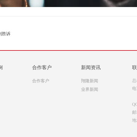
判胜诉
例
合作客户
新闻资讯
联
例
合作客户
翔隆新闻
总
例
业界新闻
电
8
务
Q
邮箱
地
(