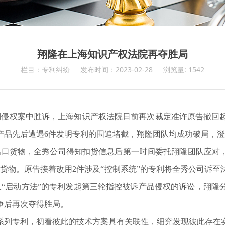
翔隆在上海知识产权法院再夺胜局
栏目：专利纠纷
发布时间：2023-02-28
浏览量: 1542
利侵权案中胜诉，上海知识产权法院日前再次裁定准许原告撤回
产品先后遭遇
6
件发明专利的围追堵截，翔隆团队均成功破局，澄
出口货物，全秀公司得知扣货信息后第一时间委托翔隆团队应对
行货物。原告接着改用
2
件涉及“控制系统”的专利将全秀公司诉
及“启动方法”的专利发起第三轮指控被诉产品侵权的诉讼，翔隆
争后再次夺得胜局。
系列专利，初看彼此的技术方案具有关联性，细究发现彼此存在