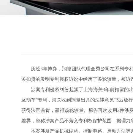
历经
3
年博弈，翔隆团队代理全秀公司在系列专
关扣货的发明专利侵权诉讼中经历了多轮较量，被诉
涉案专利侵权纠纷起源于上海海关
3
年前扣留的
互动车”专利，海关收到翔隆出具的法律意见书后放
获得法官首肯，赢得该轮较量。原告再次改用
2
件涉
差异，坚称涉案产品不落入专利权保护范围，据理力
本案涉及产品机械结构、控制电路、启动方法等