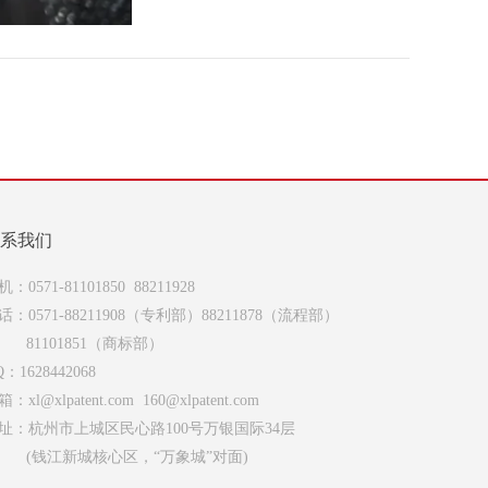
系我们
机：0571-81101850 88211928
话：0571-88211908（专利部）88211878（流程部）
1101851（商标部）
Q：1628442068
：xl@xlpatent.com 160@xlpatent.com
址：杭州市上城区民心路100号万银国际34层
钱江新城核心区，“万象城”对面)