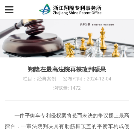
翔隆在最高法院再获改判硕果
栏目：经典案例
发布时间：2024-12-04
浏览量: 1472
一件平衡车专利侵权案将悬而未决的争议摆上最高
擂台，一审法院判决具有肋筋框顶盖的平衡车构成侵