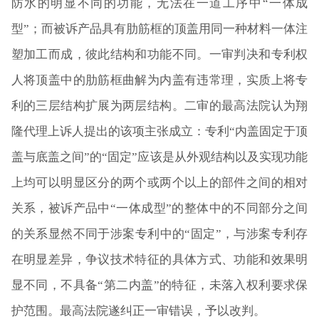
防水的明显不同的功能，无法在一道工序中“一体成
型”；而被诉产品具有肋筋框的顶盖用同一种材料一体注
塑加工而成，彼此结构和功能不同。一审判决和专利权
人将顶盖中的肋筋框曲解为内盖有违常理，实质上将专
利的三层结构扩展为两层结构。二审的最高法院认为翔
隆代理上诉人提出的该项主张成立：专利“内盖固定于顶
盖与底盖之间”的“固定”应该是从外观结构以及实现功能
上均可以明显区分的两个或两个以上的部件之间的相对
关系，被诉产品中“一体成型”的整体中的不同部分之间
的关系显然不同于涉案专利中的“固定”，与涉案专利存
在明显差异，争议技术特征的具体方式、功能和效果明
显不同，不具备“第二内盖”的特征，未落入权利要求保
护范围。最高法院遂纠正一审错误，予以改判。