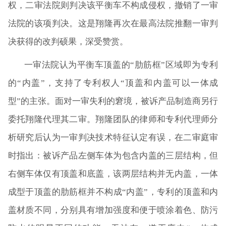
权，二审法院则判决该平衡车不构成侵权，撤销了一审
法院的该项判决。这是翔隆再次在最高法院推翻一审判
决获得的改判硕果，深受赞赏。
一审法院认为平衡车顶盖的“肋筋框”区域即为专利
的“内盖”，支持了专利权人“顶盖和内盖可以一体成
型”的主张。面对一审失利的窘境，被诉产品制造商另行
委托翔隆代理其二审。翔隆团队的律师和专利代理师分
析研究后认为一审判决技术特征认定有误，在二审庭审
时指出：被诉产品左侧车体为包含内盖的三层结构，但
右侧车体仅有顶盖和底盖，该两层结构并无内盖，一体
成型于顶盖的肋筋框并不构成“内盖”，专利的顶盖和内
盖材质不同，分别具有增加强度和便于喷涂着色、防污