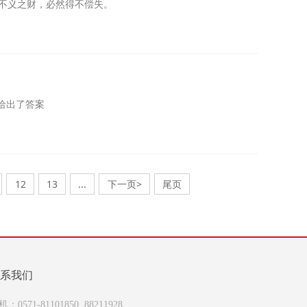
取不义之财，必然得不偿失。
给出了答案
12
13
...
下一页>
尾页
系我们
机：0571-81101850 88211928