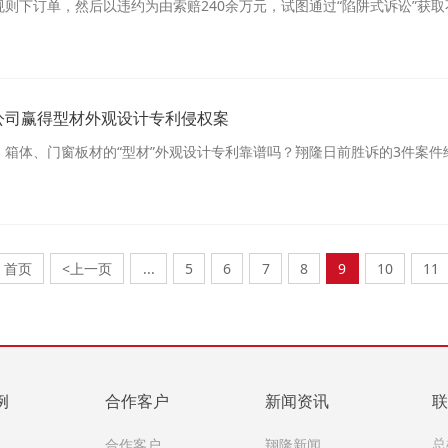
则下订单，然后以违约为由索赔240余万元，试图通过“陷阱式诉讼”获
公司赢得型材外观设计专利侵权案
、箱体、门窗板材的“型材”外观设计专利靠谱吗？翔隆日前胜诉的3件案件
首页
<上一页
...
5
6
7
8
9
10
11
例
合作客户
新闻资讯
联
例
合作客户
翔隆新闻
总