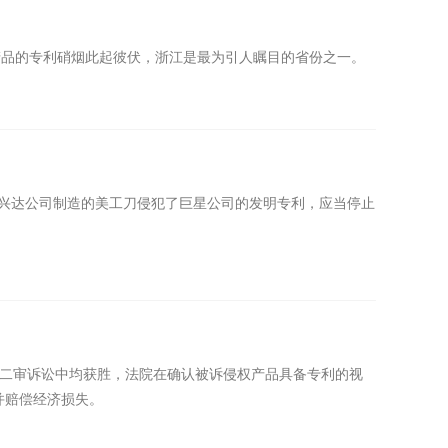
产品的专利硝烟此起彼伏，浙江是最为引人瞩目的省份之一。
告兴达公司制造的美工刀侵犯了巨星公司的发明专利，应当停止
、二审诉讼中均获胜，法院在确认被诉侵权产品具备专利的视
并赔偿经济损失。