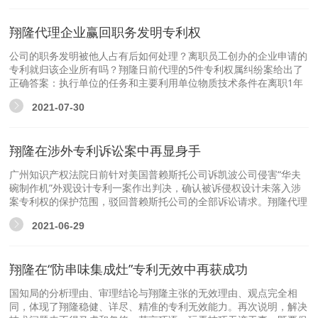
翔隆代理企业赢回职务发明专利权
公司的职务发明被他人占有后如何处理？离职员工创办的企业申请的
专利就归该企业所有吗？翔隆日前代理的5件专利权属纠纷案给出了
正确答案：执行单位的任务和主要利用单位物质技术条件在离职1年
内完成的发明创造，属于原单位的职务发明创造，专利权依法归原工
2021-07-30
作单位所有。
翔隆在涉外专利诉讼案中再显身手
广州知识产权法院日前针对美国普赖斯托公司诉凯波公司侵害“华夫
碗制作机”外观设计专利一案作出判决，确认被诉侵权设计未落入涉
案专利权的保护范围，驳回普赖斯托公司的全部诉讼请求。翔隆代理
被告出具的不侵权抗辩理由全部获得法院支持。
2021-06-29
翔隆在“防串味集成灶”专利无效中再获成功
国知局的分析理由、审理结论与翔隆主张的无效理由、观点完全相
同，体现了翔隆稳健、详尽、精准的专利无效能力。再次说明，解决