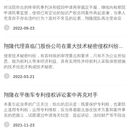
对法院作出的终审民事判决和驳回申请再审裁定不服，继续向检察院
申请民事监督，使得已有定论的知识产权合同案件再起波澜，当事人
究竟存不存在违约行为？面对不常见的讼累，翔隆团队再次受命应
诉。浙江省检察院日前出具决定书，不支持飞跃管业公司的监督申
2022-08-23
请，翔隆代理应诉的旭强公司获胜，双方持续数年的“节流式无垫连
接管材”知识产权合同纠纷案终于闭幕。
翔隆代理喜临门股份公司在重大技术秘密侵权纠纷中力克对手
侵害技术秘密纠纷，有其特殊的审理重点和要求，只有不为公众所知
悉、能为权利人带来经济利益、具有实用性并经权利人采取保密措施
的技术信息才构成技术秘密。
2022-03-21
翔隆在平衡车专利侵权诉讼案中再克对手
本案引起业界的广泛关注，给出的启示是：既要保护专利权，也要防
止滥用专利权；运用专利维权，应当将着眼点放在技术方案和案件事
实的把握上，试图通过申请海关扣货、提起诉讼、冻结财产等手段迫
使竞争对手就范，难免碰壁。
2021-11-23