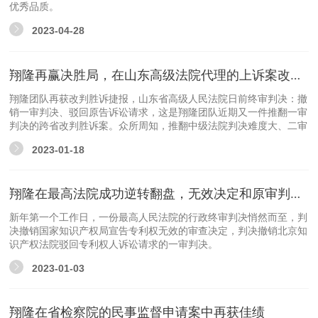
优秀品质。
2023-04-28
翔隆再赢决胜局，在山东高级法院代理的上诉案改判胜诉
翔隆团队再获改判胜诉捷报，山东省高级人民法院日前终审判决：撤
销一审判决、驳回原告诉讼请求，这是翔隆团队近期又一件推翻一审
判决的跨省改判胜诉案。众所周知，推翻中级法院判决难度大、二审
改判率仅为百分比的个位数，成功来之不易。本案既体现了高级法院
2023-01-18
的严谨公正，也离不开翔隆团队的坚韧执着力
翔隆在最高法院成功逆转翻盘，无效决定和原审判决被依法撤销
新年第一个工作日，一份最高人民法院的行政终审判决悄然而至，判
决撤销国家知识产权局宣告专利权无效的审查决定，判决撤销北京知
识产权法院驳回专利权人诉讼请求的一审判决。
2023-01-03
翔隆在省检察院的民事监督申请案中再获佳绩