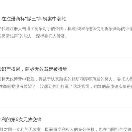
在注册商标“撤三”纠纷案中获胜
中代理注册人击退了竞争对手的企图，梳理和归纳连续使用诉争商标的证据
实仍需雄辩”的能力，深得委托人赞赏。
知识产权局，商标无效裁定被撤销
商标无效博弈中获胜，得益于认真踏实的钻研和厚积薄发的努力。委托人
这件商标案没有希望了，没想到你们打赢了这场官司，翔隆的品质确实值得
专利的第6次无效交锋
件针对同一专利的无效案，既获得专利权人的充分信赖，也在与同行的交锋