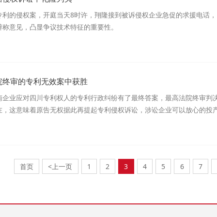
专利的侵权案，开庭当天8时许，翔隆接到被诉侵权企业急促的求援电话
辩称意见，凸显争议技术特征的重要性。
院终审的专利无效案中获胜
南企业应对四川专利权人的专利行政纠纷有了最终答案，最高法院终审判
在，这意味着原告无权据此再提起专利侵权诉讼，涉讼企业可以放心的投
首页
<上一页
1
2
3
4
5
6
7