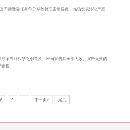
，当即接受委托并争分夺秒梳理案情要点，临场发表涉讼产品
决涉案专利权缺乏创造性，应当宣告其全部无效。宣告无效的
产销售。
8
9
...
下一页>
尾页