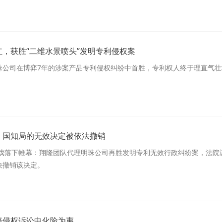
，获胜“二维水景喷头”发明专利侵权案
珠公司在博弈7年的涉案产品专利侵权纠纷中首胜，专利权人终于理直气壮
，国知局的无效决定被依法撤销
大戏落下帷幕：翔隆团队代理明珠公司再胜发明专利无效行政纠纷案，法院
决撤销该决定。
赔侵权诉讼中化险为夷